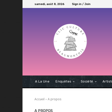
samedi, août 8, 2026
Sign in / Join
A La Une
Enquêtes
Société
Artis
Accueil
A propos
A PROPOS