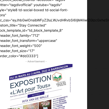
itter="tagdivofficial" youtube="tagdiv"
yle="style8 td-social-boxed td-social-font-
ons"
dc_css="eyJhbGwiOnsibWFyZ2luLWJvdHRvbSI6IjM4IiwiZGlzcGxhe
ustom_title="Stay Connected"
ock_template_id="td_block_template_8"
header_font_family="712"
_header_font_transform="uppercase"
_header_font_weight="500"
header_font_size="17"
order_color="#dd3333"]
- Advertisement -