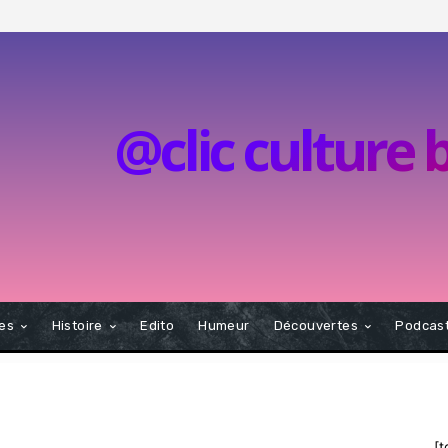
@clic culture
tes
Histoire
Edito
Humeur
Découvertes
Podcas
[t