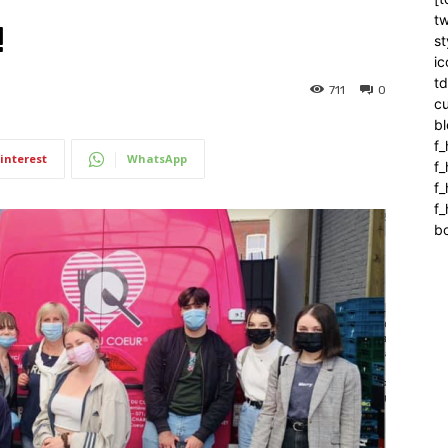
tw
!
st
ic
t
711
0
c
bl
f_
interest
WhatsApp
f
f
f_
b