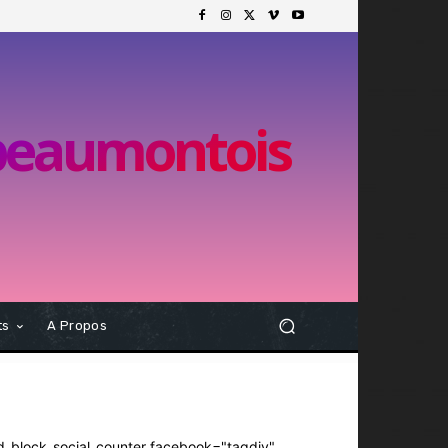
 beaumontois
ts
A Propos
d_block_social_counter facebook="tagdiv"