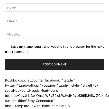
Commentaire:
No
Ema
Web
Save my name, email, and website in this browser for the next
time I comment.
[td_block_social_counter facebook="tagdiv"
twitter="tagdivofficial" youtube="tagdiv" style="style8 td-
social-boxed td-social-font-icons"
tdc_css="eyJhbGwiOnsibWFyZ2luLWJvdHRvbSI6IjM4IiwiZGlz
custom_title="Stay Connected"
block_template_id="td_block_template_8"