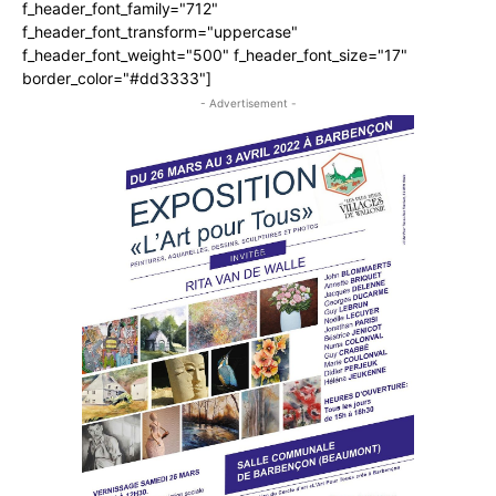
f_header_font_family="712"
f_header_font_transform="uppercase"
f_header_font_weight="500" f_header_font_size="17"
border_color="#dd3333"]
- Advertisement -