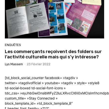
ENQUÊTES
Les commerçants reçoivent des folders sur
l’activité culturelle mais qui s’y intéresse?
Lys Massem
-
23 Février 2022
[td_block_social_counter facebook= »tagdiv »
twitter= »tagdivofficial » youtube= »tagdiv » style= »style8
td-social-boxed td-social-font-icons »
tdc_css= »eyJhbGwiOnsibWFyZ2luLXRvcCI6Ii0xMCIsIm1hcmdp
custom_title= »Stay Connected »
block_template_id= »td_block_template_8″
f_header_font_family= »712″